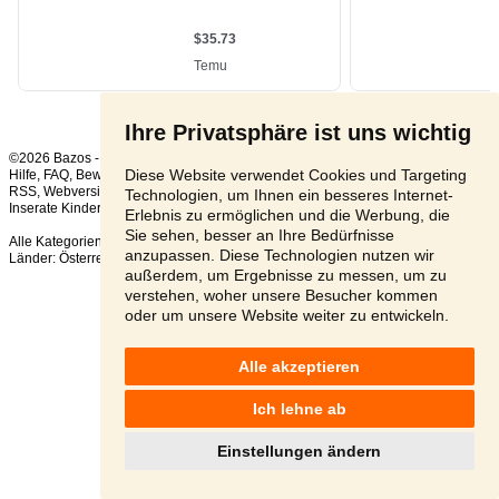
Ihre Privatsphäre ist uns wichtig
©2026 Bazos -
Kleinanzeigen, Bazar Winteranzüge
Diese Website verwendet Cookies und Targeting
Hilfe
,
FAQ
,
Bewertung
,
Kontakt
,
Nutzungsbedingungen
,
Datenschutzerklärung
,
RSS
,
Technologien, um Ihnen ein besseres Internet-
Inserate Kinder gesamt:
4
, in 24 Stunden:
1
Erlebnis zu ermöglichen und die Werbung, die
Sie sehen, besser an Ihre Bedürfnisse
Alle Kategorien
,
Beliebte Suchen
anzupassen. Diese Technologien nutzen wir
Länder:
Österreich
,
Tschechien
,
Slowakei
,
Polen
außerdem, um Ergebnisse zu messen, um zu
verstehen, woher unsere Besucher kommen
oder um unsere Website weiter zu entwickeln.
Alle akzeptieren
Ich lehne ab
Einstellungen ändern