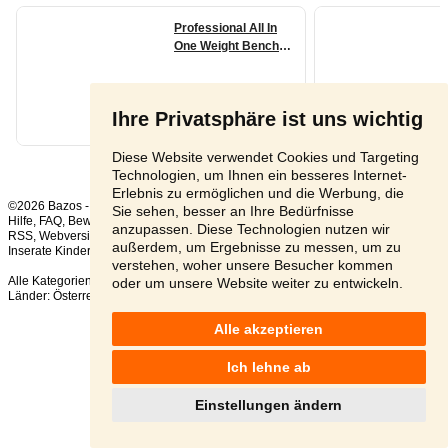
Ihre Privatsphäre ist uns wichtig
Diese Website verwendet Cookies und Targeting
Technologien, um Ihnen ein besseres Internet-
Erlebnis zu ermöglichen und die Werbung, die
©2026 Bazos -
Kleinanzeigen, Bazar Sport Artikel
Sie sehen, besser an Ihre Bedürfnisse
Hilfe
,
FAQ
,
Bewertung
,
Kontakt
,
Nutzungsbedingungen
,
Datenschutzerklärung
,
anzupassen. Diese Technologien nutzen wir
RSS
,
außerdem, um Ergebnisse zu messen, um zu
Inserate Kinder gesamt:
4
, in 24 Stunden:
1
verstehen, woher unsere Besucher kommen
Alle Kategorien
,
Beliebte Suchen
oder um unsere Website weiter zu entwickeln.
Länder:
Österreich
,
Tschechien
,
Slowakei
,
Polen
Alle akzeptieren
Ich lehne ab
Einstellungen ändern