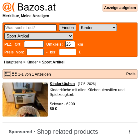
Anzeige aufgeben
Merkliste
,
Meine Anzeigen
PLZ, Ort:
Umkreis:
km
Preis von:
- bis:
€
Hauptseite
>
Kinder
>
Sport Artikel
Preis
1-1 von 1 Anzeigen
Kinderküchen
- [17.5. 2026]
Kinderküche mit allen Küchenutensilien und
Spielzeugkorb
Schwaz - 6290
80 €