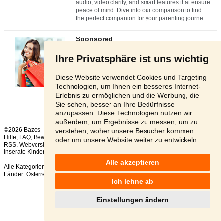
Ihre Privatsphäre ist uns wichtig
Diese Website verwendet Cookies und Targeting
Technologien, um Ihnen ein besseres Internet-
Erlebnis zu ermöglichen und die Werbung, die
Sie sehen, besser an Ihre Bedürfnisse
anzupassen. Diese Technologien nutzen wir
außerdem, um Ergebnisse zu messen, um zu
©2026 Bazos -
Kleinanzeigen, Bazar Babyphone
verstehen, woher unsere Besucher kommen
Hilfe
,
FAQ
,
Bewertung
,
Kontakt
,
Nutzungsbedingungen
,
Datenschutzerklärung
,
oder um unsere Website weiter zu entwickeln.
RSS
,
Inserate Kinder gesamt:
4
, in 24 Stunden:
1
Alle akzeptieren
Alle Kategorien
,
Beliebte Suchen
Länder:
Österreich
,
Tschechien
,
Slowakei
,
Polen
Ich lehne ab
Einstellungen ändern