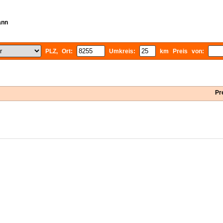
ann
PLZ, Ort:
Umkreis:
km Preis von:
Pr